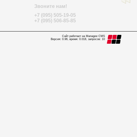
Звоните нам!
+7 (095) 505-19-05
+7 (095) 506-85-85
Сайт работает на Managee CMS
Версия: 0.96, время: 0.018, запросов: 10