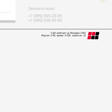
Звоните нам!
+7 (095) 505-19-05
+7 (095) 506-85-85
Сайт работает на Managee CMS
Версия: 0.96, время: 0.026, запросов: 10