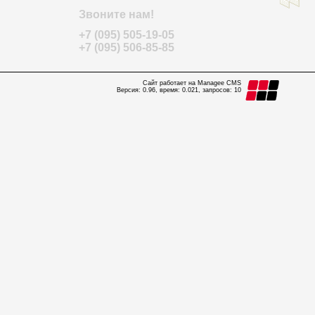
Звоните нам!
+7 (095) 505-19-05
+7 (095) 506-85-85
Сайт работает на Managee CMS
Версия: 0.96, время: 0.021, запросов: 10