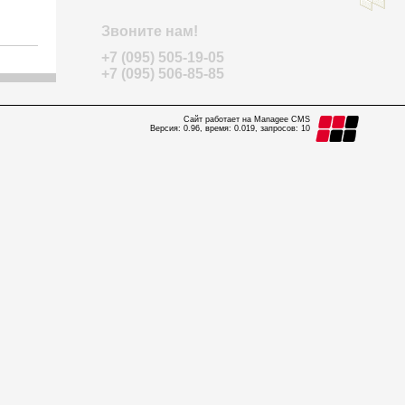
Звоните нам!
+7 (095) 505-19-05
+7 (095) 506-85-85
Сайт работает на Managee CMS
Версия: 0.96, время: 0.019, запросов: 10