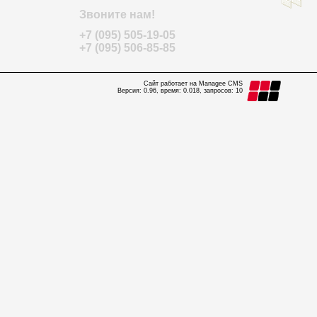
Звоните нам!
+7 (095) 505-19-05
+7 (095) 506-85-85
Сайт работает на Managee CMS
Версия: 0.96, время: 0.018, запросов: 10